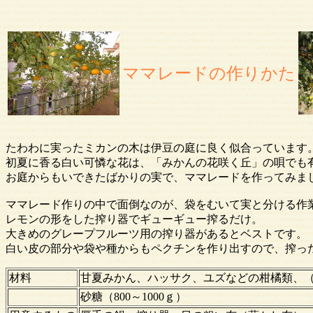
ママレードの作りかた
たわわに実ったミカンの木は伊豆の庭に良く似合っています
初夏に香る白い可憐な花は、「みかんの花咲く丘」の唄でも
お庭からもいできたばかりの実で、ママレードを作ってみま
ママレード作りの中で面倒なのが、袋をむいて実と分ける作
レモンの形をした搾り器でギューギュー搾るだけ。
大きめのグレープフルーツ用の搾り器があるとベストです。
白い皮の部分や袋や種からもペクチンを作り出すので、搾っ
材料
甘夏みかん、ハッサク、ユズなどの柑橘類、（
砂糖（800～1000ｇ）