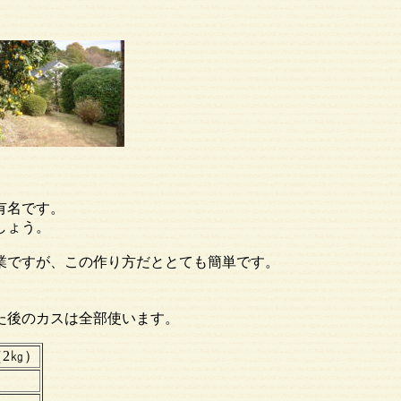
。
有名です。
しょう。
業ですが、この作り方だととても簡単です。
た後のカスは全部使います。
2㎏）