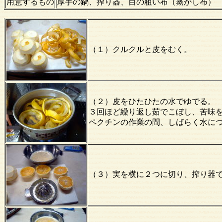
用意するもの
厚手の鍋、搾り器、目の粗い布（蒸かし布）
（１）クルクルと皮をむく。
（２）皮をひたひたの水でゆでる。
３回ほど繰り返し茹でこぼし、苦味
ペクチンの作業の間、しばらく水に
（３）実を横に２つに切り、搾り器