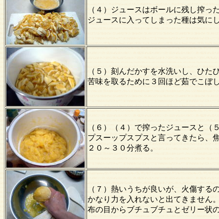
（４）ジュースはボールに残し搾っ
ジュースに入ってしまった種は気に
（５）刻んだかすを水洗いし、ひた
苦味を取るために３回ほど茹でこぼ
（６）（４）で搾ったジュースと（
プスーップスプスと言ってきたら、
２０～３０分煮る。
（７）熱いうちが良いが、火傷する
かなり力を入れないと出てきません
布の目からブチュブチュとゼリー状