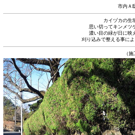
市内Ａ
カイヅカの生
思い切ってキンメツ
濃い目の緑が日に映
刈り込みで整える事によ
（施