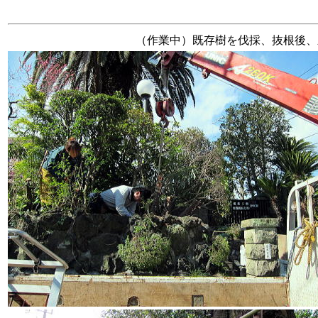
（作業中）既存樹を伐採、抜根後、