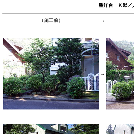
望洋台 Ｋ邸／
（施工前）
→
→